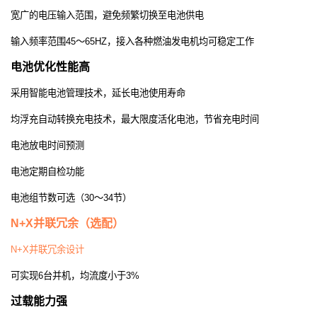
宽广的电压输入范围，避免频繁切换至电池供电
输入频率范围
45
～
65HZ
，接入各种燃油发电机均可稳定工作
电池优化性能高
采用智能电池管理技术，延长电池使用寿命
均浮充自动转换充电技术，最大限度活化电池，节省充电时间
电池放电时间预测
电池定期自检功能
电池组节数可选（
30
～
34
节）
N+X
并联冗余（选配）
N+X
并联冗余设计
可实现
6
台并机，均流度小于
3%
过载能力强