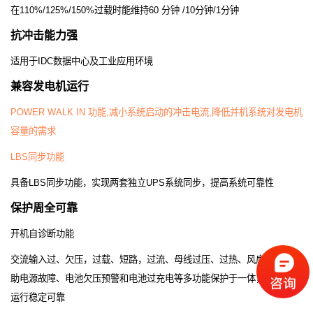
在
110%/125%/150%
过载时能维持
60
分钟
/10
分钟
/1
分钟
抗冲击能力强
适用于
IDC
数据中心及工业应用环境
兼容发电机运行
POWER WALK IN
功能
,
减小系统启动的冲击电流
,
降低并机系统对发电机
容量的需求
LBS
同步功能
具备
LBS
同步功能，实现两套独立
UPS
系统同步，提高系统可靠性
保护周全可靠
开机自诊断功能
交流输入过、欠压，过载、短路，过流、母线过压、过热、风扇故障、辅
助电源故障、电池欠压预警和电池过充电等多功能保护于一体，保证系统
运行稳定可靠