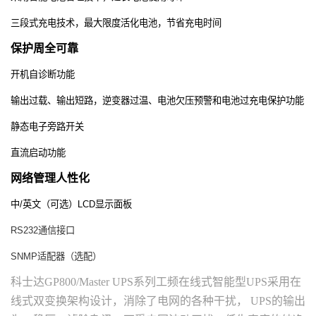
三段式充电技术，最大限度活化电池，节省充电时间
保护周全可靠
开机自诊断功能
输出过载、输出短路，逆变器过温、电池欠压预警和电池过充电保护功能
静态电子旁路开关
直流启动功能
网络管理人性化
中
/
英文（可选）
LCD
显示面板
RS232
通信接口
SNMP
适配器（选配）
科士达GP800/Master UPS系列工频在线式智能型UPS采用在
线式双变换架构设计，消除了电网的各种干扰， UPS的输出